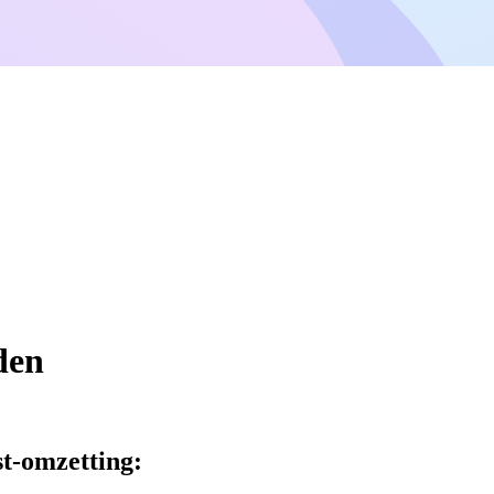
den
st-omzetting: